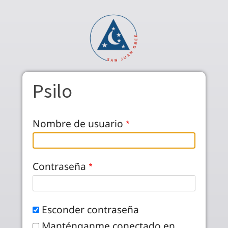
Skip to main content
Psilo
Nombre de usuario
Contraseña
Esconder contraseña
Manténganme conectado en